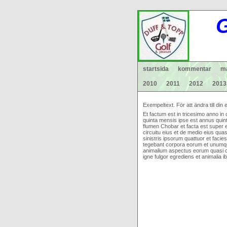
G
startsida
kommentar
ma
2010
2011
2012
2013
Exempeltext. För att ändra till di
Et factum est in tricesimo anno in
quinta mensis ipse est annus quin
flumen Chobar et facta est super e
circuitu eius et de medio eius quas
sinistris ipsorum quattuor et fac
tegebant corpora eorum et unumquo
animalium aspectus eorum quasi ca
igne fulgor egrediens et animalia i