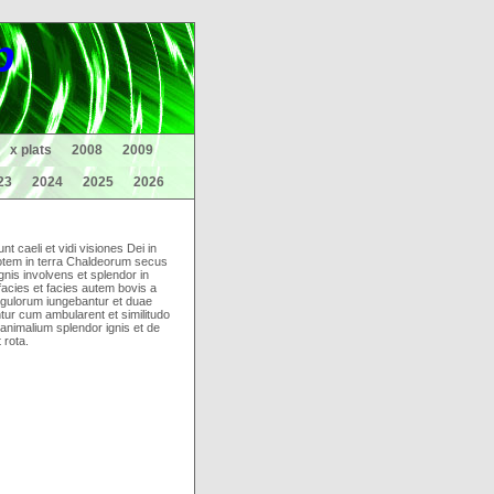
p
x plats
2008
2009
23
2024
2025
2026
 caeli et vidi visiones Dei in
dotem in terra Chaldeorum secus
nis involvens et splendor in
 facies et facies autem bovis a
ingulorum iungebantur et duae
tur cum ambularent et similitudo
nimalium splendor ignis et de
 rota.