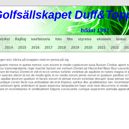
ol
fsä
lls
ka
pet Duff&Top
bildat 1991
trikel
RajRaj
tourhistoria
foto
film
styrelse
ekonomi
länkar
2014
2015
2016
2017
2018
2019
2020
2021
2022
20
n egen text, klicka på knappen med en penna på sig.
 quarto mense in quinta mensis cum essem in medio captivorum iuxta fluvium Chobar aperti sunt
tus transmigrationis regis Ioachin factum est verbum Domini ad Hiezecihel filium Buzi sacer
um ibi manus Domini et vidi et ecce ventus turbinis veniebat ab aquilone et nubes magna et ig
i species electri id est de medio ignis et ex medio eorum pinnis eorum in quattuor partibus et
ies aquilae ipsorum quattuor et facies eorum et pinnae eorum extentae desuper duae pinnae s
dque coram facie sua ambulabat ubi erat impetus spiritus illuc gradiebantur nec reverteban
rbonum ignis ardentium et quasi aspectus lampadarum haec erat visio discurrens in medio a
bant et revertebantur in similitudinem fulguris coruscantis cumque aspicerem animalia apparuit