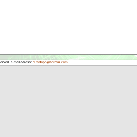
served. e-mail adress:
duffotopp@hotmail.com