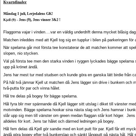
Kvartsfinaler
Måndag 1 juli, Lerjedalens GK!
- Jens (9), Jens vinner 3&2 !
Kjell (9)
Flaggorna vajar i vinden….var en väldig underdrift denna mycket blåsig d
Matchen inleddes med att Kjell tog sig en tupplur i bilen på parkeringen för
När spelarna går mot första tee konstaterar de att matchen kommer att spe
slopen, nio stycken.
Väl på första tee men den starka vinden i ryggen lyckades bägge spelarna sl
upp på krönet ändå.
Jens har mest tur med studsen och kunde göra en ganska lätt birdie från ca 1
På hål två jämnar Kjell ut matchen då Jens lägger sin drive i bunkern och
två-putta för par och vinna hålet.
Hål tre delas på bogey för bägge spelarna.
Hål fyra blir mer spännande då Kjell lägger sitt utslag i diket till vänster m
motvinden. Bägge spelarna hookar sina nästa slag och Jens hamnar i bunker
slår upp sig men till vänster om green medan flaggan står kort höger. Jens 
alldeles för kort. Jens tar hålet och därmed ledningen på bogey.
Hål fem delas då Kjell gör sandie med en kort putt för par. Kjell får ett my
ändå göra bogey efter två bunkerslag och sänkt långputt på nästa hål. Hål 