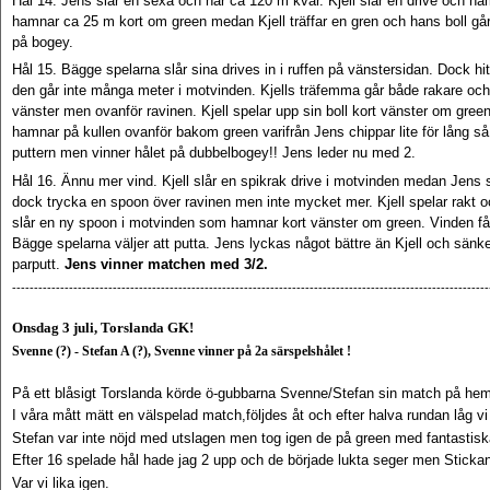
Hål 14. Jens slår en sexa och har ca 120 m kvar. Kjell slår en drive och ha
hamnar ca 25 m kort om green medan Kjell träffar en gren och hans boll går
på bogey.
Hål 15. Bägge spelarna slår sina drives in i ruffen på vänstersidan. Dock h
den går inte många meter i motvinden. Kjells träfemma går både rakare och 
vänster men ovanför ravinen. Kjell spelar upp sin boll kort vänster om green
hamnar på kullen ovanför bakom green varifrån Jens chippar lite för lång så 
puttern men vinner hålet på dubbelbogey!! Jens leder nu med 2.
Hål 16. Ännu mer vind. Kjell slår en spikrak drive i motvinden medan Jens so
dock trycka en spoon över ravinen men inte mycket mer. Kjell spelar rakt oc
slår en ny spoon i motvinden som hamnar kort vänster om green. Vinden få
Bägge spelarna väljer att putta. Jens lyckas något bättre än Kjell och sänker
parputt.
Jens vinner matchen med 3/2.
------------------------------------------------------------------------------------------------------------
Onsdag 3 juli
,
Torslanda GK!
Svenne (?) - Stefan A (?), Svenne vinner på 2a särspelshålet !
På ett blåsigt Torslanda körde ö-gubbarna Svenne/Stefan sin match på h
I våra mått mätt en välspelad match,följdes åt och efter halva rundan låg vi 
Stefan var inte nöjd med utslagen men tog igen de på green med fantastiska
Efter 16 spelade hål hade jag 2 upp och de började lukta seger men Stickan 
Var vi lika igen.