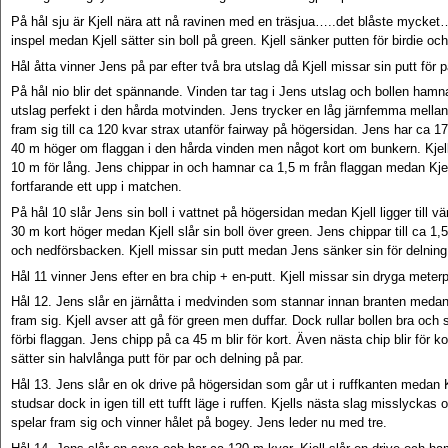
På hål sju är Kjell nära att nå ravinen med en träsjua…..det blåste mycket
inspel medan Kjell sätter sin boll på green. Kjell sänker putten för birdie och
Hål åtta vinner Jens på par efter två bra utslag då Kjell missar sin putt för p
På hål nio blir det spännande. Vinden tar tag i Jens utslag och bollen hamna
utslag perfekt i den hårda motvinden. Jens trycker en låg järnfemma mellan 
fram sig till ca 120 kvar strax utanför fairway på högersidan. Jens har c
40 m höger om flaggan i den hårda vinden men något kort om bunkern. Kjell 
10 m för lång. Jens chippar in och hamnar ca 1,5 m från flaggan medan Kjell
fortfarande ett upp i matchen.
På hål 10 slår Jens sin boll i vattnet på högersidan medan Kjell ligger till 
30 m kort höger medan Kjell slår sin boll över green. Jens chippar till ca 1,
och nedförsbacken. Kjell missar sin putt medan Jens sänker sin för delning
Hål 11 vinner Jens efter en bra chip + en-putt. Kjell missar sin dryga meterp
Hål 12. Jens slår en järnåtta i medvinden som stannar innan branten medan 
fram sig. Kjell avser att gå för green men duffar. Dock rullar bollen bra och s
förbi flaggan. Jens chipp på ca 45 m blir för kort. Även nästa chip blir för k
sätter sin halvlånga putt för par och delning på par.
Hål 13. Jens slår en ok drive på högersidan som går ut i ruffkanten medan Kj
studsar dock in igen till ett tufft läge i ruffen. Kjells nästa slag misslyckas 
spelar fram sig och vinner hålet på bogey. Jens leder nu med tre.