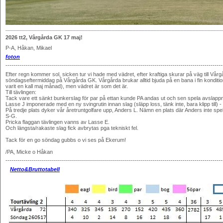
________________________________________________________________________
2026 tt2, Vårgårda GK 17 maj!
P-A, Håkan, Mikael
f
oton
-------------------------------------------------------------------------------------------------------------
Efter regn kommer sol, sicken tur vi hade med vädret, efter kraftiga skurar på väg till Vårg
söndagseftermiddag på Vårgårda GK. Vårgårda brukar alltid bjuda på en bana i fin kondition 
varit en kall maj månad), men vädret är som det är.
Till tävlingen:
Tack vare ett sänkt bunkerslag för par på ettan kunde PA andas ut och sen spela avslappn
Lasse J imponerade med en ny svingrutin innan slag (släpp loss, tänk inte, bara klipp till) 
På tredje plats dyker vår åretruntgolfare upp, Anders L. Nämn en plats där Anders inte spe
S-G.
Pricka flaggan tävlingen vanns av Lasse E.
Och längsta/rakaste slag fick avbrytas pga tekniskt fel.
Tack för en go söndag gubbs o vi ses på Ekerum!
/PA, Micke o Håkan
-------------------------------------------------------------------------------------------------------------
Netto&Bruttotabell