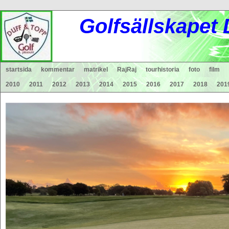
Gol
fsä
lls
ka
pet
startsida
kommentar
matrikel
RajRaj
tourhistoria
foto
film
2010
2011
2012
2013
2014
2015
2016
2017
2018
201