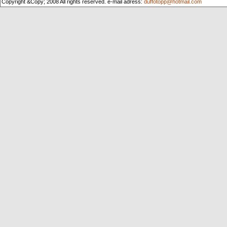
Copyright &Copy; 2008 All rights reserved. e-mail adress:
duffotopp@hotmail.com