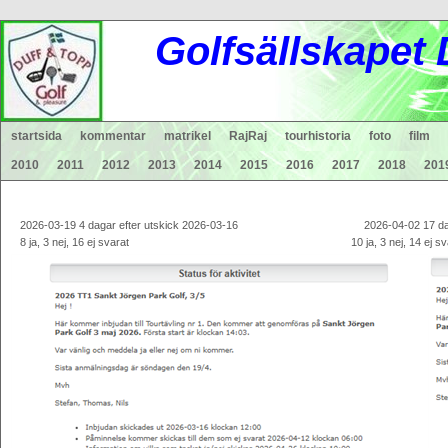
Gol
fsä
lls
ka
pet
startsida
kommentar
matrikel
RajRaj
tourhistoria
foto
film
2010
2011
2012
2013
2014
2015
2016
2017
2018
201
2026-03-19 4 dagar efter utskick 2026-03-16 2026-04-02 17 dagar ef
8 ja, 3 nej, 16 ej svarat 10 ja, 3 nej, 14 ej sva