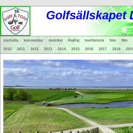
Gol
fsä
lls
ka
pet
startsida
kommentar
matrikel
RajRaj
tourhistoria
foto
film
2010
2011
2012
2013
2014
2015
2016
2017
2018
201