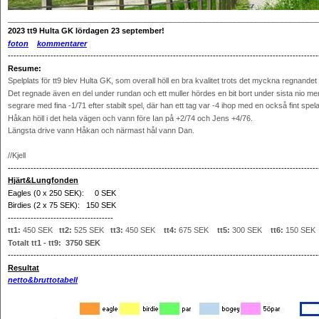
________________________________________________________________________
2023
tt9 Hulta GK lördagen 23 september!
f
oton
kommentarer
-------------------------------------------------------------------------------------------------------------
Resume:
Spelplats för tt9 blev Hulta GK, som overall höll en bra kvalitet trots det myckna regnandet
Det regnade även en del under rundan och ett muller hördes en bit bort under sista nio me
segrare med fina -1/71 efter stabilt spel, där han ett tag var -4 ihop med en också fint spel
Håkan höll i det hela vägen och vann före Ian på +2/74 och Jens +4/76.
Längsta drive vann Håkan och närmast hål vann Dan.
//Kjell
-------------------------------------------------------------------------------------------------------------
Hjärt&Lungfonden
Eagles (0 x 250 SEK): 0 SEK
Birdies (2 x 75 SEK): 150 SEK
-------------------------------------
tt1:
450 SEK
tt2:
525 SEK
tt3:
450 SEK
tt4:
675 SEK
tt5:
300 SEK
tt6:
150 SE
Totalt tt1 - tt9: 3750 SEK
-------------------------------------------------------------------------------------------------------------
Resultat
netto&bruttotabell