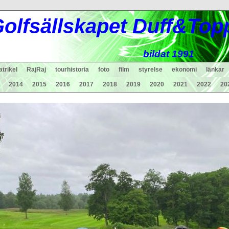
ol
fsä
lls
ka
pet Duff&Top
bildat 1991
trikel
RajRaj
tourhistoria
foto
film
styrelse
ekonomi
länkar
2014
2015
2016
2017
2018
2019
2020
2021
2022
20