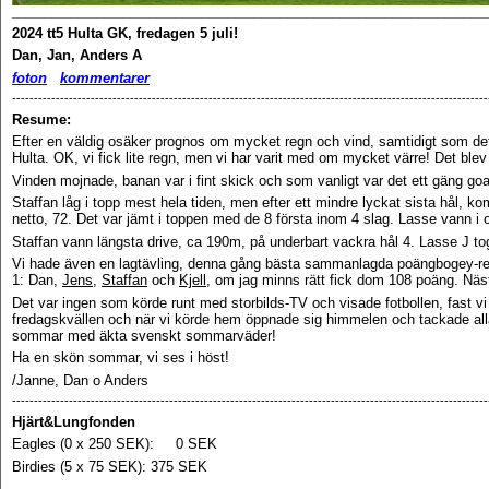
________________________________________________________________________
2024
tt5 Hulta GK, fredagen 5 juli!
Dan, Jan, Anders A
f
oton
kommentarer
-------------------------------------------------------------------------------------------------------------
Resume:
Efter en väldig osäker prognos om mycket regn och vind, samtidigt som det
Hulta. OK, vi fick lite regn, men vi har varit med om mycket värre! Det blev
Vinden mojnade, banan var i fint skick och som vanligt var det ett gäng goa
Staffan låg i topp mest hela tiden, men efter ett mindre lyckat sista hål, 
netto, 72. Det var jämt i toppen med de 8 första inom 4 slag. Lasse vann i o
Staffan vann längsta drive, ca 190m, på underbart vackra hål 4.
Lasse J to
Vi hade även en lagtävling, denna gång bästa sammanlagda poängbogey-resul
1: Dan,
Jens
,
Staffan
och
Kjell
, om jag minns rätt fick dom 108 poäng. Näs
Det var ingen som körde runt med storbilds-TV och visade fotbollen, fast vi
fredagskvällen och när vi körde hem öppnade sig himmelen och tackade alla 
sommar med äkta svenskt sommarväder!
Ha en skön sommar, vi ses i höst!
/Janne, Dan o Anders
-------------------------------------------------------------------------------------------------------------
Hjärt&Lungfonden
Eagles (0 x 250 SEK): 0 SEK
Birdies (5 x 75 SEK): 375 SEK
-------------------------------------