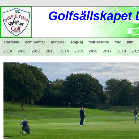
Gol
fsä
lls
ka
pet
startsida
kommentar
matrikel
RajRaj
tourhistoria
foto
film
2010
2011
2012
2013
2014
2015
2016
2017
2018
201