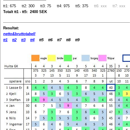
tt1: 675 tt2: 300 tt3: 75 tt4: 975 tt5: 375
tt6: xxx tt7: xxx 
Totalt tt1 - tt5: 2400 SEK
-------------------------------------------------------------------------------------------------------------
Resultat:
netto&bruttotabell
tt1
tt2
tt3
tt4
tt5 tt6 tt7 tt8 tt9