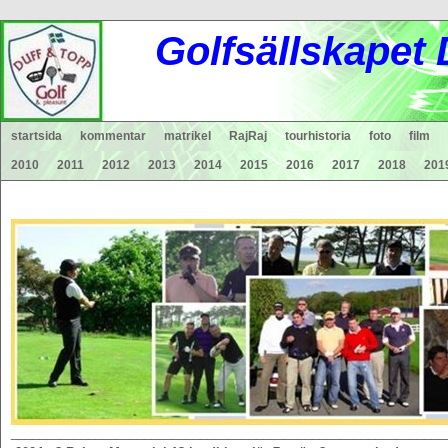
Gol
fsä
lls
ka
pet
startsida
kommentar
matrikel
RajRaj
tourhistoria
foto
film
2010
2011
2012
2013
2014
2015
2016
2017
2018
201
______________________________________________________________