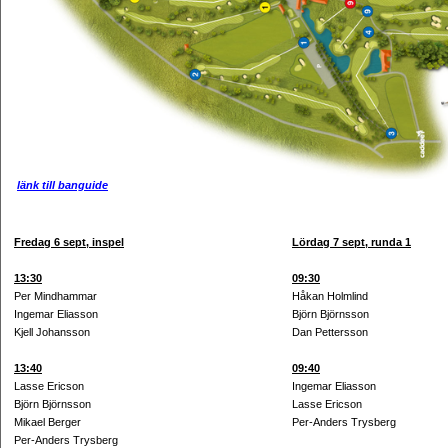
länk till banguide
Fredag 6 sept, inspel
Lördag 7 sept, runda 1
13:30
09:30
Per Mindhammar
Håkan Holmlind
Ingemar Eliasson
Björn Björnsson
Kjell Johansson
Dan Pettersson
13:40
09:40
Lasse Ericson
Ingemar Eliasson
Björn Björnsson
Lasse Ericson
Mikael Berger
Per-Anders Trysberg
Per-Anders Trysberg